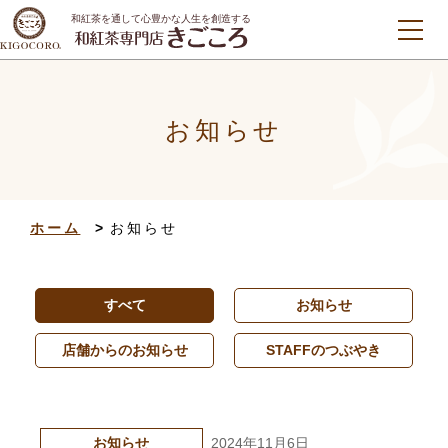
和紅茶を通して心豊かな人生を創造する
ホーム
お知らせ
商品一覧
オリジナルパッケージ制作
和紅茶について
美味しいお茶のいれ方
ご利用案内
ホーム
お知らせ
店舗情報
会社案内
和紅茶Q＆A
社長ブログ
すべて
お知らせ
お問い合わせ
特定商取引法に基づく表記
店舗からのお知らせ
STAFFのつぶやき
プライバシーポリシー
International Shipping
お知らせ
2024年11月6日